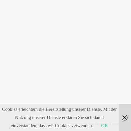
Cookies erleichtern die Bereitstellung unserer Dienste. Mit der
Nutzung unserer Dienste erklären Sie sich damit
·
© 2026
Travemünde
·
Powered by
·
Entworfen mit dem
Customizr-Theme
·
einverstanden, dass wir Cookies verwenden.
OK